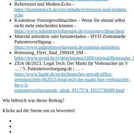
Referenzen und Medien-Echo –
https://humanistisch.de/x/pv/inhalte/referenzen-und-medien-
echo
Kostenlose Vorsorge­voll­machten – Wenn Sie einmal selbst
nicht mehr entscheiden können –
https://www.patientenverfuegung.de/vorsorgevollmachten/
Material anfordern oder herunterladen – HVD Zentralstelle
Patientenverfügung –
https://www.patientenverfuegung.de/material-anfordern/
Betreuung_Flyer_final_190418_SM –
https://www.qvnia.de/system/images/1690/original/Betreuung
ZErb 06/2023, Legal Tech: Der Markt für Verbraucher im V
… / 5. Patientenverfuegung.de | … –
https://www.haufe.de/recht/deutsches-anwalt-office-
premium/zerb-062023-legal-tech-der-markt-fuer-verbraucher-
im-v-5-
patientenverfuegungde_idesk_PI17574_HI15738489.html
Wie hilfreich war dieser Beitrag?
Klicke auf die Sterne um zu bewerten!