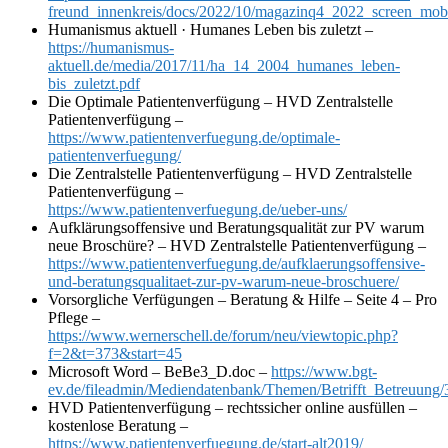
freund_innenkreis/docs/2022/10/magazinq4_2022_screen_mobi
Humanismus aktuell · Humanes Leben bis zuletzt –
https://humanismus-
aktuell.de/media/2017/11/ha_14_2004_humanes_leben-
bis_zuletzt.pdf
Die Optimale Patientenverfügung – HVD Zentralstelle
Patientenverfügung –
https://www.patientenverfuegung.de/optimale-
patientenverfuegung/
Die Zentralstelle Patientenverfügung – HVD Zentralstelle
Patientenverfügung –
https://www.patientenverfuegung.de/ueber-uns/
Aufklärungsoffensive und Beratungsqualität zur PV warum
neue Broschüre? – HVD Zentralstelle Patientenverfügung –
https://www.patientenverfuegung.de/aufklaerungsoffensive-
und-beratungsqualitaet-zur-pv-warum-neue-broschuere/
Vorsorgliche Verfügungen – Beratung & Hilfe – Seite 4 – Pro
Pflege –
https://www.wernerschell.de/forum/neu/viewtopic.php?
f=2&t=373&start=45
Microsoft Word – BeBe3_D.doc –
https://www.bgt-
ev.de/fileadmin/Mediendatenbank/Themen/Betrifft_Betreuu
HVD Patientenverfügung – rechtssicher online ausfüllen –
kostenlose Beratung –
https://www.patientenverfuegung.de/start-alt2019/