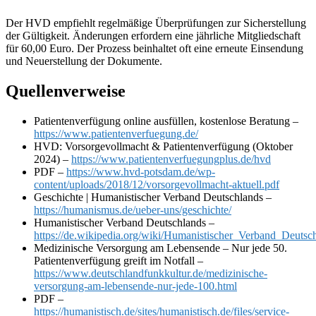
Der HVD empfiehlt regelmäßige Überprüfungen zur Sicherstellung
der Gültigkeit. Änderungen erfordern eine jährliche Mitgliedschaft
für 60,00 Euro. Der Prozess beinhaltet oft eine erneute Einsendung
und Neuerstellung der Dokumente.
Quellenverweise
Patientenverfügung online ausfüllen, kostenlose Beratung –
https://www.patientenverfuegung.de/
HVD: Vorsorgevollmacht & Patientenverfügung (Oktober
2024) –
https://www.patientenverfuegungplus.de/hvd
PDF –
https://www.hvd-potsdam.de/wp-
content/uploads/2018/12/vorsorgevollmacht-aktuell.pdf
Geschichte | Humanistischer Verband Deutschlands –
https://humanismus.de/ueber-uns/geschichte/
Humanistischer Verband Deutschlands –
https://de.wikipedia.org/wiki/Humanistischer_Verband_Deutsc
Medizinische Versorgung am Lebensende – Nur jede 50.
Patientenverfügung greift im Notfall –
https://www.deutschlandfunkkultur.de/medizinische-
versorgung-am-lebensende-nur-jede-100.html
PDF –
https://humanistisch.de/sites/humanistisch.de/files/service-