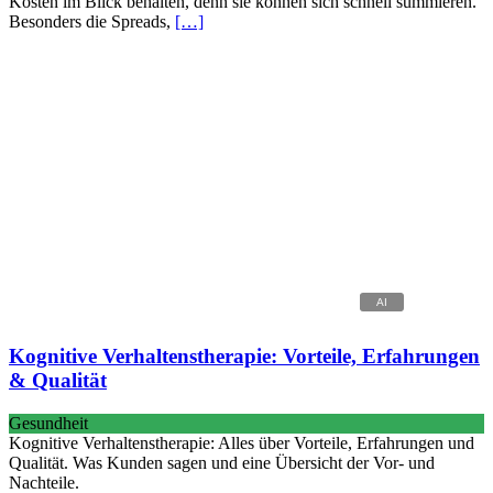
Kosten im Blick behalten, denn sie können sich schnell summieren.
Besonders die Spreads,
[…]
Kognitive Verhaltenstherapie: Vorteile, Erfahrungen
& Qualität
Gesundheit
Kognitive Verhaltenstherapie: Alles über Vorteile, Erfahrungen und
Qualität. Was Kunden sagen und eine Übersicht der Vor- und
Nachteile.