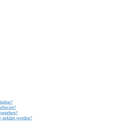
fügbar?
stSecret?
vorgehen?
 geklärt werden?