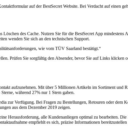
Kontaktformular auf der BestSecret Website. Bei Verdacht auf einen ge
das Löschen des Cache. Nutzen Sie für die BestSecret App mindestens A
iten wenden Sie sich an den technischen Support.
ualitätsanforderungen, wie vom TÜV Saarland bestätigt.“
len. Prüfen Sie sorgfältig den Absender, bevor Sie auf Links klicken 
ontakt aufzunehmen. Mit über 5 Millionen Artikeln im Sortiment und Ra
 Sterne, während 27% nur 1 Stern gaben.
edia zur Verfügung. Bei Fragen zu Bestellungen, Retouren oder dem K
ertungen aus dem Dezember 2019 zeigen.
es eine Herausforderung, alle Kundenanliegen optimal zu bearbeiten. D
ntaktaufnahme empfiehlt es sich, präzise Informationen bereitzustellen