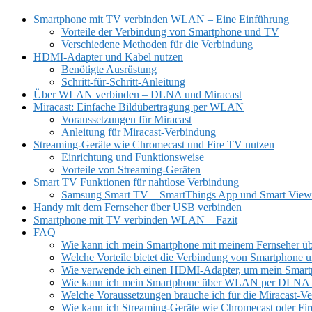
Smartphone mit TV verbinden WLAN – Eine Einführung
Vorteile der Verbindung von Smartphone und TV
Verschiedene Methoden für die Verbindung
HDMI-Adapter und Kabel nutzen
Benötigte Ausrüstung
Schritt-für-Schritt-Anleitung
Über WLAN verbinden – DLNA und Miracast
Miracast: Einfache Bildübertragung per WLAN
Voraussetzungen für Miracast
Anleitung für Miracast-Verbindung
Streaming-Geräte wie Chromecast und Fire TV nutzen
Einrichtung und Funktionsweise
Vorteile von Streaming-Geräten
Smart TV Funktionen für nahtlose Verbindung
Samsung Smart TV – SmartThings App und Smart View
Handy mit dem Fernseher über USB verbinden
Smartphone mit TV verbinden WLAN – Fazit
FAQ
Wie kann ich mein Smartphone mit meinem Fernseher 
Welche Vorteile bietet die Verbindung von Smartphone 
Wie verwende ich einen HDMI-Adapter, um mein Smartp
Wie kann ich mein Smartphone über WLAN per DLNA od
Welche Voraussetzungen brauche ich für die Miracast-V
Wie kann ich Streaming-Geräte wie Chromecast oder Fi