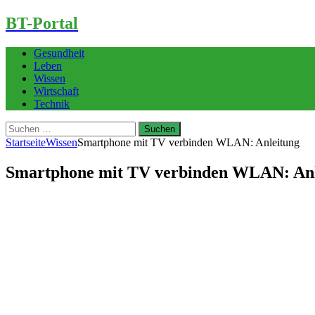
BT-Portal
Gesundheit
Leben
Wissen
Wirtschaft
Technik
Suchen
nach:
Startseite
Wissen
Smartphone mit TV verbinden WLAN: Anleitung
Smartphone mit TV verbinden WLAN: Anl