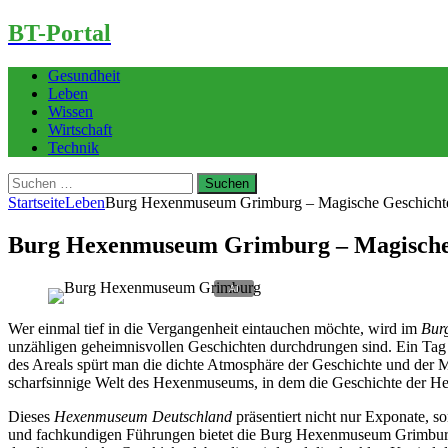
BT-Portal
Gesundheit
Leben
Wissen
Wirtschaft
Technik
Suchen
nach:
Startseite
Leben
Burg Hexenmuseum Grimburg – Magische Geschichte
Burg Hexenmuseum Grimburg – Magische 
Wer einmal tief in die Vergangenheit eintauchen möchte, wird im
Bur
unzähligen geheimnisvollen Geschichten durchdrungen sind. Ein Tag 
des Areals spürt man die dichte Atmosphäre der Geschichte und der M
scharfsinnige Welt des Hexenmuseums, in dem die Geschichte der Hex
Dieses
Hexenmuseum Deutschland
präsentiert nicht nur Exponate, so
und fachkundigen Führungen bietet die Burg Hexenmuseum Grimburg ei