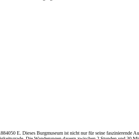
884050 E. Dieses Burgmuseum ist nicht nur für seine faszinierende Au
igkeitsgrade. Die Wanderungen dauern zwischen 2 Stunden und 30 Mi