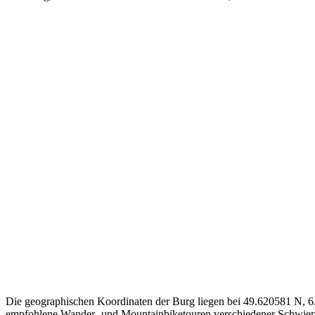
Die geographischen Koordinaten der Burg liegen bei 49.620581 N, 6.
empfohlene Wander- und Mountainbiketouren verschiedener Schwier