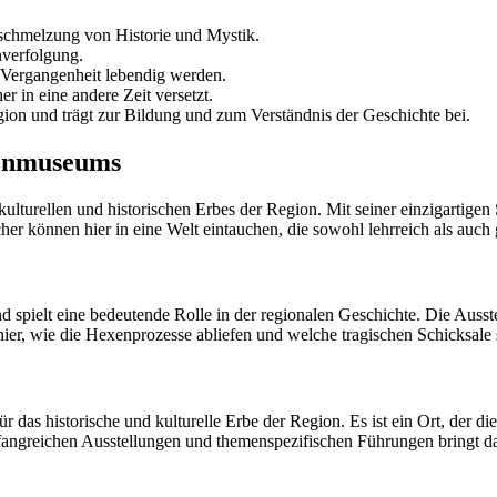
schmelzung von Historie und Mystik.
nverfolgung.
e Vergangenheit lebendig werden.
r in eine andere Zeit versetzt.
ion und trägt zur Bildung und zum Verständnis der Geschichte bei.
xenmuseums
lturellen und historischen Erbes der Region. Mit seiner einzigartig
 können hier in eine Welt eintauchen, die sowohl lehrreich als auch gru
ielt eine bedeutende Rolle in der regionalen Geschichte. Die Ausstel
er, wie die Hexenprozesse abliefen und welche tragischen Schicksale s
das historische und kulturelle Erbe der Region. Es ist ein Ort, der di
 umfangreichen Ausstellungen und themenspezifischen Führungen bring