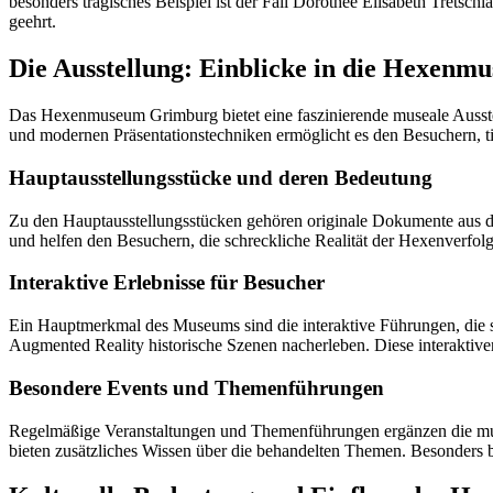
besonders tragisches Beispiel ist der Fall Dorothee Elisabeth Tretsch
geehrt.
Die Ausstellung: Einblicke in die Hexenm
Das Hexenmuseum Grimburg bietet eine faszinierende museale Ausste
und modernen Präsentationstechniken ermöglicht es den Besuchern, t
Hauptausstellungsstücke und deren Bedeutung
Zu den Hauptausstellungsstücken gehören originale Dokumente aus den
und helfen den Besuchern, die schreckliche Realität der Hexenverfol
Interaktive Erlebnisse für Besucher
Ein Hauptmerkmal des Museums sind die interaktive Führungen, die s
Augmented Reality historische Szenen nacherleben. Diese interaktiven
Besondere Events und Themenführungen
Regelmäßige Veranstaltungen und Themenführungen ergänzen die mus
bieten zusätzliches Wissen über die behandelten Themen. Besonders be