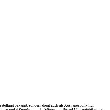
sstellung bekannt, sondern dient auch als Ausgangspunkt für
nuten und 4 Stunden und 14 Minuten, während Mountainbiketouren