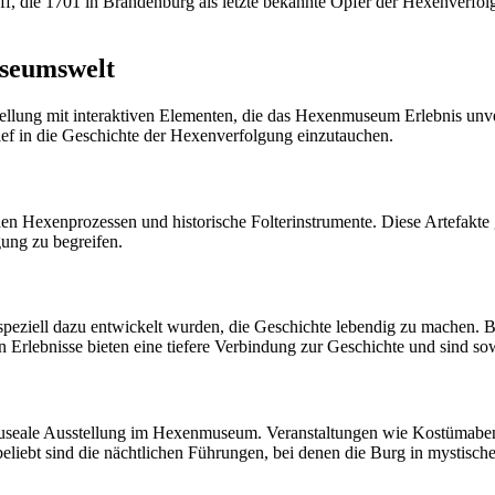
laff, die 1701 in Brandenburg als letzte bekannte Opfer der Hexenverfo
useumswelt
llung mit interaktiven Elementen, die das Hexenmuseum Erlebnis unve
ief in die Geschichte der Hexenverfolgung einzutauchen.
 Hexenprozessen und historische Folterinstrumente. Diese Artefakte g
gung zu begreifen.
peziell dazu entwickelt wurden, die Geschichte lebendig zu machen. 
 Erlebnisse bieten eine tiefere Verbindung zur Geschichte und sind so
eale Ausstellung im Hexenmuseum. Veranstaltungen wie Kostümabende
liebt sind die nächtlichen Führungen, bei denen die Burg in mystische