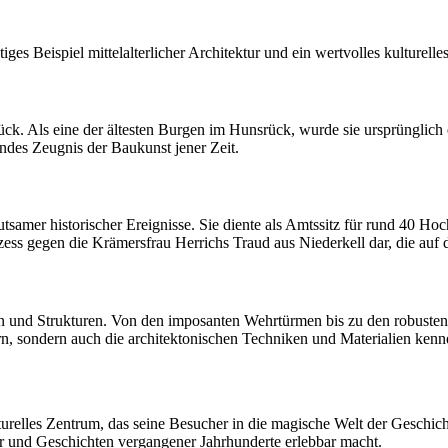
ges Beispiel mittelalterlicher Architektur und ein wertvolles kulturelle
ck. Als eine der ältesten Burgen im Hunsrück, wurde sie ursprünglich
kendes Zeugnis der Baukunst jener Zeit.
tsamer historischer Ereignisse. Sie diente als Amtssitz für rund 40 
zess gegen die Krämersfrau Herrichs Traud aus Niederkell dar, die auf
len und Strukturen. Von den imposanten Wehrtürmen bis zu den robusten 
rn, sondern auch die architektonischen Techniken und Materialien ken
lles Zentrum, das seine Besucher in die magische Welt der Geschichte
tur und Geschichten vergangener Jahrhunderte erlebbar macht.