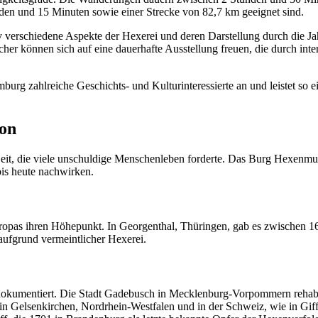
nden und 15 Minuten sowie einer Strecke von 82,7 km geeignet sind.
erschiedene Aspekte der Hexerei und deren Darstellung durch die Jah
cher können sich auf eine dauerhafte Ausstellung freuen, die durch int
urg zahlreiche Geschichts- und Kulturinteressierte an und leistet so 
ion
t, die viele unschuldige Menschenleben forderte. Das Burg Hexenmus
bis heute nachwirken.
Europas ihren Höhepunkt. In Georgenthal, Thüringen, gab es zwischen 
ufgrund vermeintlicher Hexerei.
dokumentiert. Die Stadt Gadebusch in Mecklenburg-Vorpommern rehabili
in Gelsenkirchen, Nordrhein-Westfalen und in der Schweiz, wie in Giff