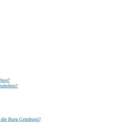
ehen?
rzuheben?
m die Burg Grimburg?