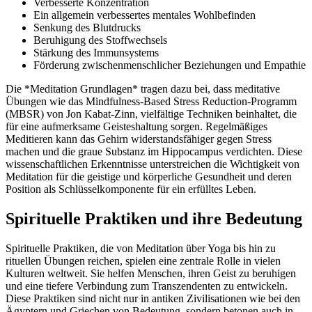
Verbesserte Konzentration
Ein allgemein verbessertes mentales Wohlbefinden
Senkung des Blutdrucks
Beruhigung des Stoffwechsels
Stärkung des Immunsystems
Förderung zwischenmenschlicher Beziehungen und Empathie
Die *Meditation Grundlagen* tragen dazu bei, dass meditative
Übungen wie das Mindfulness-Based Stress Reduction-Programm
(MBSR) von Jon Kabat-Zinn, vielfältige Techniken beinhaltet, die
für eine aufmerksame Geisteshaltung sorgen. Regelmäßiges
Meditieren kann das Gehirn widerstandsfähiger gegen Stress
machen und die graue Substanz im Hippocampus verdichten. Diese
wissenschaftlichen Erkenntnisse unterstreichen die Wichtigkeit von
Meditation für die geistige und körperliche Gesundheit und deren
Position als Schlüsselkomponente für ein erfülltes Leben.
Spirituelle Praktiken und ihre Bedeutung
Spirituelle Praktiken, die von Meditation über Yoga bis hin zu
rituellen Übungen reichen, spielen eine zentrale Rolle in vielen
Kulturen weltweit. Sie helfen Menschen, ihren Geist zu beruhigen
und eine tiefere Verbindung zum Transzendenten zu entwickeln.
Diese Praktiken sind nicht nur in antiken Zivilisationen wie bei den
Ägyptern und Griechen von Bedeutung, sondern betonen auch in