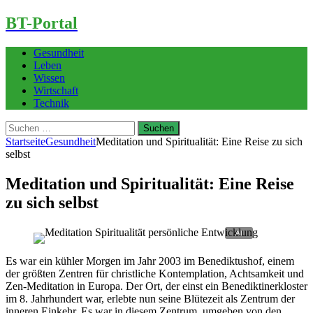
BT-Portal
Gesundheit
Leben
Wissen
Wirtschaft
Technik
Suchen
nach:
Startseite
Gesundheit
Meditation und Spiritualität: Eine Reise zu sich
selbst
Meditation und Spiritualität: Eine Reise
zu sich selbst
Es war ein kühler Morgen im Jahr 2003 im Benediktushof, einem
der größten Zentren für christliche Kontemplation, Achtsamkeit und
Zen-Meditation in Europa. Der Ort, der einst ein Benediktinerkloster
im 8. Jahrhundert war, erlebte nun seine Blütezeit als Zentrum der
inneren Einkehr. Es war in diesem Zentrum, umgeben von den