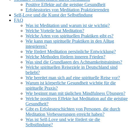
Positive Effekte auf die geistige Gesundheit
Erfolgsstories von Meditation Praktizierenden
Self-Love und die Kunst der Selbstfindung
FAQ
Was ist Meditation und warum ist sie wichtig?
Welche Vorteile hat Meditation?
Welche Arten von spirituellen Praktiken gibt es?
Wie kann man spirituelle Praktiken in den Alltag
integrieren?
Wie fördert Meditation persönliche Entwicklung?
Welche Methoden fördern inneren Frieden?
Was sind die Grundlagen des Achtsamkeitstrainings?
Welche spirituellen Reiseziele in Deutschland sind
beliebt?
Wie bereitet man sich auf eine spirituelle Reise vor?
Warum ist körperliche Gesundheit wichtig für die
spirituelle Praxis?
Wie beginnt man mit täglichen Mindfulness Übungen?
Welche positiven Effekte hat Meditation auf die geistige
Gesundheit?
Gibt es Erfolgsgeschichten von Personen, die durch
Meditation Verbesserungen erreicht haben?
Was ist Self-Love und wie fördert sie die
Selbstfindung?