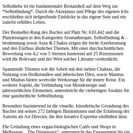
Selbstliebe ist ein fundamentaler Bestandteil auf dem Weg zur
*Selbstfindung*. Durch die Akzeptanz und Pflege des eigenen Ichs
erschließen sich tiefgreifende Einblicke in das eigene Sein und ein
zutiefst erfülltes Leben.
Der Bestseller-Rang des Buches auf Platz Nr. 610.442 und die
Platzierungen in den Kategorien Aromatherapie, Selbstfindung & -
bestimmung sowie Aura & Chakra zeigen die breite Anerkennung
und den Einfluss ähnlicher Themen. Mit einer durchschnittlichen
Bewertung von 4,2 von 5 Sternen basierend auf 25 Rezensionen
wird die Relevanz und der Wert solcher Literatur verdeutlicht.
Spannende Themen wie die Arbeit mit den sieben Chakras, die
Nutzung von Heilkristallen und ätherischen Ölen, sowie Mantras
und Mudras bieten wertvolle Werkzeuge für die innere Reise. Ein
weiterer Aspekt, die Verbindung von Mondenergie und
jahreszeitlichen Elementen, unterstreicht die vielseitigen Ansätze für
eine ganzheitliche Selbstfindung.
Besonders faszinierend ist die visuelle, künstlerische Gestaltung des
Buches mit seinen 272 farbigen Illustrationen und die Erfahrung der
Autorin als Art Director, die ihre kreative Expertise einfließen lässt.
Die Gründung eines vegan-biologischen Cafés und Shops in
Melbourne, „The Dispensary“, unterstreicht das Engagement für ein