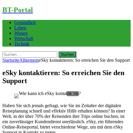
BT-Portal
Gesundheit
Leben
Wissen
Wirtschaft
Technik
Suchen
nach:
Startseite
Allgemein
eSky kontaktieren: So erreichen Sie den Support
eSky kontaktieren: So erreichen Sie den
Support
Haben Sie sich jemals gefragt, wie Sie im Zeitalter der digitalen
Reiseplanung schnell und effektiv Hilfe erhalten können? In einer
Welt, in der über 70% der Reisenden ihre Trips online buchen, ist
ein zuverlässiger Kundendienst unerlässlich. eSky, ein führendes
Online-Reiseportal, bietet verschiedene Wege, um mit dem eSky
Support in Kontakt zu treten.