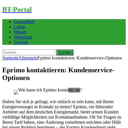
BT-Portal
Gesundheit
Leben
Wissen
Wirtschaft
Technik
Suchen
nach:
Startseite
Allgemein
Eprimo kontaktieren: Kundenservice-Optionen
Eprimo kontaktieren: Kundenservice-
Optionen
Haben Sie sich je gefragt, wie einfach es sein kann, mit Ihrem
Energieversorger in Kontakt zu treten? Eprimo, ein führender
Anbieter auf dem deutschen Energiemarkt, bietet seinen Kunden
vielfältige Möglichkeiten zur Kontaktaufnahme. Ob Sie Fragen zu
Ihrem Tarif haben, eine Änderung vornehmen möchten oder Hilfe
bei einem Problem benötigen – der Eprimo Kundendienst steht