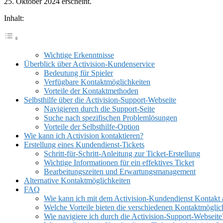
25. Oktober 2024 erscheint.
Inhalt:
Wichtige Erkenntnisse
Überblick über Activision-Kundenservice
Bedeutung für Spieler
Verfügbare Kontaktmöglichkeiten
Vorteile der Kontaktmethoden
Selbsthilfe über die Activision-Support-Webseite
Navigieren durch die Support-Seite
Suche nach spezifischen Problemlösungen
Vorteile der Selbsthilfe-Option
Wie kann ich Activision kontaktieren?
Erstellung eines Kundendienst-Tickets
Schritt-für-Schritt-Anleitung zur Ticket-Erstellung
Wichtige Informationen für ein effektives Ticket
Bearbeitungszeiten und Erwartungsmanagement
Alternative Kontaktmöglichkeiten
FAQ
Wie kann ich mit dem Activision-Kundendienst Kontakt
Welche Vorteile bieten die verschiedenen Kontaktmöglic
Wie navigiere ich durch die Activision-Support-Webseite