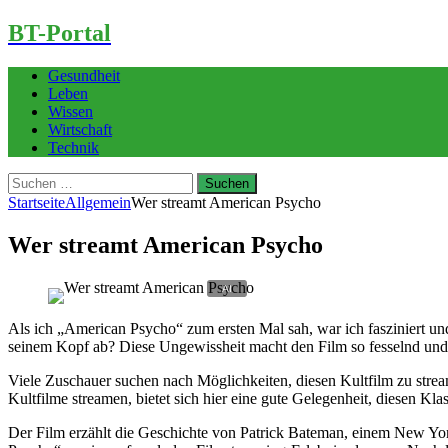
BT-Portal
Gesundheit
Leben
Wissen
Wirtschaft
Technik
Suchen
nach:
Startseite
Allgemein
Wer streamt American Psycho
Wer streamt American Psycho
Als ich „American Psycho“ zum ersten Mal sah, war ich fasziniert und
seinem Kopf ab? Diese Ungewissheit macht den Film so fesselnd und so
Viele Zuschauer suchen nach Möglichkeiten, diesen Kultfilm zu stre
Kultfilme streamen, bietet sich hier eine gute Gelegenheit, diesen Kla
Der Film erzählt die Geschichte von Patrick Bateman, einem New Yor