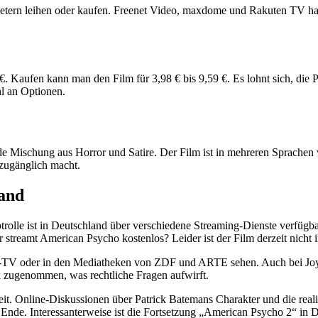
etern leihen oder kaufen. Freenet Video, maxdome und Rakuten TV hab
 Kaufen kann man den Film für 3,98 € bis 9,59 €. Es lohnt sich, die P
hl an Optionen.
de Mischung aus Horror und Satire. Der Film ist in mehreren Sprachen v
 zugänglich macht.
land
ptrolle ist in Deutschland über verschiedene Streaming-Dienste verfüg
reamt American Psycho kostenlos? Leider ist der Film derzeit nicht i
ee-TV oder in den Mediatheken von ZDF und ARTE sehen. Auch bei Jo
k zugenommen, was rechtliche Fragen aufwirft.
heit. Online-Diskussionen über Patrick Batemans Charakter und die rea
nde. Interessanterweise ist die Fortsetzung „American Psycho 2“ in De