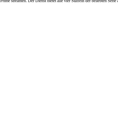
ime streamen. Der Dienst bietet alle vier Staffeln der beliebten Serie