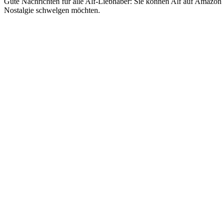
Gute Nachrichten für alle Alf-Liebhaber: Sie können Alf auf Amazon Pr
Nostalgie schwelgen möchten.