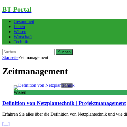
BT-Portal
Gesundheit
Leben
Wissen
Wirtschaft
Technik
Suchen
nach:
Startseite
Zeitmanagement
Zeitmanagement
Wissen
Definition von Netzplantechnik | Projektmanagement
Erfahren Sie alles über die Definition von Netzplantechnik und wie
[…]