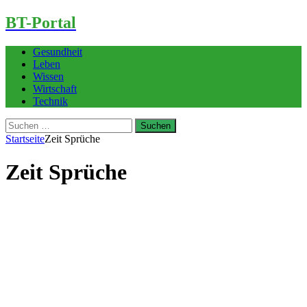
BT-Portal
Gesundheit
Leben
Wissen
Wirtschaft
Technik
Suchen
nach:
Startseite
Zeit Sprüche
Zeit Sprüche