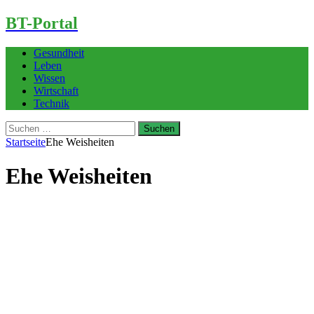
BT-Portal
Gesundheit
Leben
Wissen
Wirtschaft
Technik
Suchen
nach:
Startseite
Ehe Weisheiten
Ehe Weisheiten