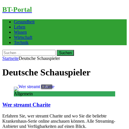
BT-Portal
Gesundheit
Leben
Wissen
Wirtschaft
Technik
Suchen
nach:
Startseite
Deutsche Schauspieler
Deutsche Schauspieler
Allgemein
Wer streamt Charite
Erfahren Sie, wer streamt Charite und wo Sie die beliebte
Krankenhaus-Serie online anschauen können. Alle Streaming-
Anbieter und Verfügbarkeiten auf einen Blick.