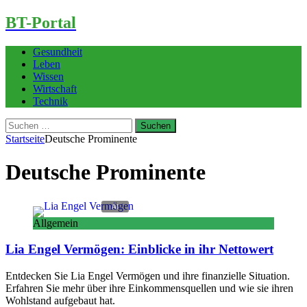
BT-Portal
Gesundheit
Leben
Wissen
Wirtschaft
Technik
Suchen
nach:
Startseite
Deutsche Prominente
Deutsche Prominente
Allgemein
Lia Engel Vermögen: Einblicke in ihr Nettowert
Entdecken Sie Lia Engel Vermögen und ihre finanzielle Situation.
Erfahren Sie mehr über ihre Einkommensquellen und wie sie ihren
Wohlstand aufgebaut hat.