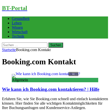
BT-Portal
Gesundheit
Leben
Wissen
Wirtschaft
Technik
Suchen
nach:
Startseite
Booking.com Kontakt
Booking.com Kontakt
Allgemein
Wie kann ich Booking.com kontaktieren? | Hilfe
Erfahren Sie, wie Sie Booking.com schnell und einfach kontaktieren
können. Hier finden Sie alle wichtigen Kontaktmöglichkeiten für
Ihre Buchungsanfragen und Kundenservice-Anliegen.