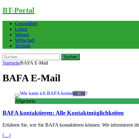
BT-Portal
Gesundheit
Leben
Wissen
Wirtschaft
Technik
Suchen
nach:
Startseite
BAFA E-Mail
BAFA E-Mail
Allgemein
BAFA kontaktieren: Alle Kontaktmöglichkeiten
Erfahren Sie, wie Sie BAFA kontaktieren können. Wir informieren übe
[…]