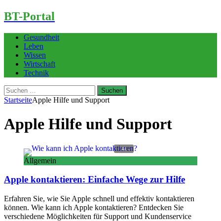
BT-Portal
Gesundheit
Leben
Wissen
Wirtschaft
Technik
Suchen
nach:
Startseite
Apple Hilfe und Support
Apple Hilfe und Support
Allgemein
Apple kontaktieren: Einfache Wege zur Hilfe
Erfahren Sie, wie Sie Apple schnell und effektiv kontaktieren
können. Wie kann ich Apple kontaktieren? Entdecken Sie
verschiedene Möglichkeiten für Support und Kundenservice