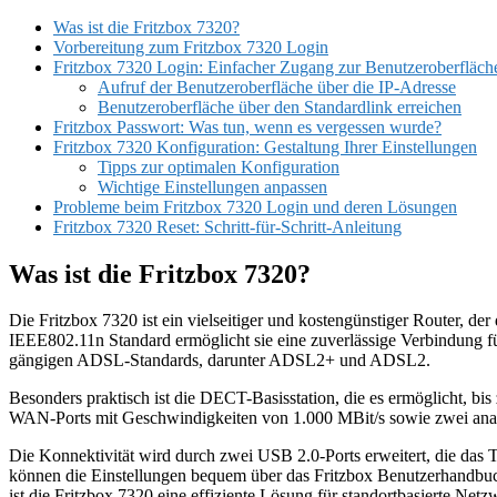
Was ist die Fritzbox 7320?
Vorbereitung zum Fritzbox 7320 Login
Fritzbox 7320 Login: Einfacher Zugang zur Benutzeroberfläch
Aufruf der Benutzeroberfläche über die IP-Adresse
Benutzeroberfläche über den Standardlink erreichen
Fritzbox Passwort: Was tun, wenn es vergessen wurde?
Fritzbox 7320 Konfiguration: Gestaltung Ihrer Einstellungen
Tipps zur optimalen Konfiguration
Wichtige Einstellungen anpassen
Probleme beim Fritzbox 7320 Login und deren Lösungen
Fritzbox 7320 Reset: Schritt-für-Schritt-Anleitung
Was ist die Fritzbox 7320?
Die Fritzbox 7320 ist ein vielseitiger und kostengünstiger Router,
IEEE802.11n Standard ermöglicht sie eine zuverlässige Verbindung für
gängigen ADSL-Standards, darunter ADSL2+ und ADSL2.
Besonders praktisch ist die DECT-Basisstation, die es ermöglicht, bis
WAN-Ports mit Geschwindigkeiten von 1.000 MBit/s sowie zwei analo
Die Konnektivität wird durch zwei USB 2.0-Ports erweitert, die das T
können die Einstellungen bequem über das Fritzbox Benutzerhandbu
ist die Fritzbox 7320 eine effiziente Lösung für standortbasierte Net