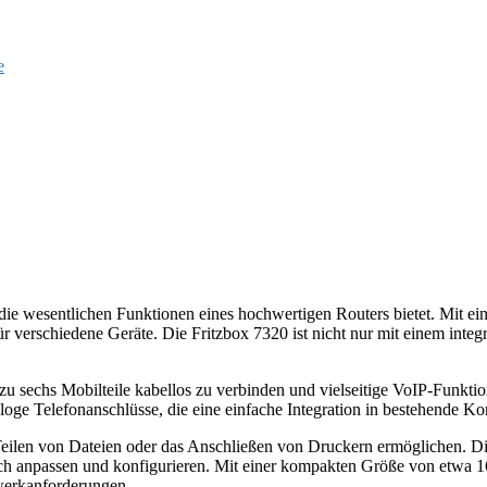
e
 der die wesentlichen Funktionen eines hochwertigen Routers bietet. 
 verschiedene Geräte. Die Fritzbox 7320 ist nicht nur mit einem integ
 zu sechs Mobilteile kabellos zu verbinden und vielseitige VoIP-Funktio
ge Telefonanschlüsse, die eine einfache Integration in bestehende K
eilen von Dateien oder das Anschließen von Druckern ermöglichen. Die B
ch anpassen und konfigurieren. Mit einer kompakten Größe von etwa
zwerkanforderungen.