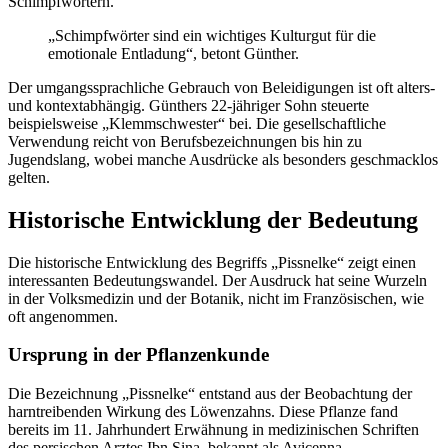
Schimpfwörtern.
„Schimpfwörter sind ein wichtiges Kulturgut für die
emotionale Entladung“, betont Günther.
Der umgangssprachliche Gebrauch von Beleidigungen ist oft alters-
und kontextabhängig. Günthers 22-jähriger Sohn steuerte
beispielsweise „Klemmschwester“ bei. Die gesellschaftliche
Verwendung reicht von Berufsbezeichnungen bis hin zu
Jugendslang, wobei manche Ausdrücke als besonders geschmacklos
gelten.
Historische Entwicklung der Bedeutung
Die historische Entwicklung des Begriffs „Pissnelke“ zeigt einen
interessanten Bedeutungswandel. Der Ausdruck hat seine Wurzeln
in der Volksmedizin und der Botanik, nicht im Französischen, wie
oft angenommen.
Ursprung in der Pflanzenkunde
Die Bezeichnung „Pissnelke“ entstand aus der Beobachtung der
harntreibenden Wirkung des Löwenzahns. Diese Pflanze fand
bereits im 11. Jahrhundert Erwähnung in medizinischen Schriften
des persischen Arztes Ibn Sina, bekannt als Avicenna.