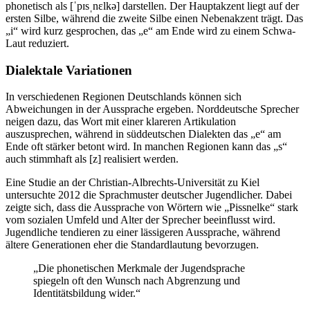
phonetisch als [ˈpɪsˌnɛlkə] darstellen. Der Hauptakzent liegt auf der
ersten Silbe, während die zweite Silbe einen Nebenakzent trägt. Das
„i“ wird kurz gesprochen, das „e“ am Ende wird zu einem Schwa-
Laut reduziert.
Dialektale Variationen
In verschiedenen Regionen Deutschlands können sich
Abweichungen in der Aussprache ergeben. Norddeutsche Sprecher
neigen dazu, das Wort mit einer klareren Artikulation
auszusprechen, während in süddeutschen Dialekten das „e“ am
Ende oft stärker betont wird. In manchen Regionen kann das „s“
auch stimmhaft als [z] realisiert werden.
Eine Studie an der Christian-Albrechts-Universität zu Kiel
untersuchte 2012 die Sprachmuster deutscher Jugendlicher. Dabei
zeigte sich, dass die Aussprache von Wörtern wie „Pissnelke“ stark
vom sozialen Umfeld und Alter der Sprecher beeinflusst wird.
Jugendliche tendieren zu einer lässigeren Aussprache, während
ältere Generationen eher die Standardlautung bevorzugen.
„Die phonetischen Merkmale der Jugendsprache
spiegeln oft den Wunsch nach Abgrenzung und
Identitätsbildung wider.“