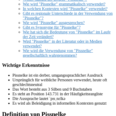
Wie wird "Pissnelke" grammatikalisch verwendet?
In welchen Kontexten wird "Pissnelke" verwendet?
Gibt es regionale Unterschiede in der Verwendung von
"Pissnelke"?
Wie wird "Pissnelke" ausgesprochen?
Gibt es Synonyme für "Pissnelke"?
Wie hat sich die Bedeutung von "Pissnelke" im Laufe
der Zeit verändert?
Wird "Pissnelke" in der Literatur oder in Medien
verwendet?
Wie wird die Verwendung von "Pissnelke"
gesellschaftlich wahrgenommen?
Wichtige Erkenntnisse
Pissnelke ist ein derber, umgangssprachlicher Ausdruck
Ursprünglich für weibliche Personen verwendet, heute oft
geschlechtsneutral
Das Wort besteht aus 3 Silben und 9 Buchstaben
Es steht an Position 143.731 in der Häufigkeitsrangliste
Die Aussprache lautet ˈpɪsˌnɛlkə
Es wird als Beleidigung in informellen Kontexten genutzt
Definition von Pissnelke