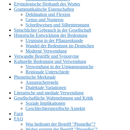
Etymologische Herkunft des Wortes
Grammatikalische Eigenschaften
Deklination und Flexion
Genus und Numerus
Schreibweisen und Silbentrennung
Sprachlicher Gebrauch in der Gesellschaft
Historische Entwicklung der Bedeutung
Ursprung in der Pflanzenkunde
Wandel der Bedeutung im Deutschen
Moderne Verwendung
Verwandte Begriffe und Synonyme
Kulturelle Bedeutung und Verwendung
Verwendung in der Umgangssprache
Regionale Unterschiede
Phonetische Merkmale
Ausspracheregeln
Dialektale Variationen
Literarische und mediale Verwendung
Gesellschaftliche Wahrnehmung und Kritik
Soziale Implikationen
Geschlechterspezifische Aspekte
Fazit
FAQ
Was bedeutet der Begriff "Pissnelke"?
Woher stammt der Begriff "Pissnelke"?