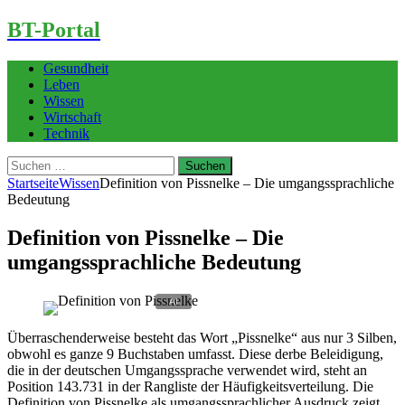
BT-Portal
Gesundheit
Leben
Wissen
Wirtschaft
Technik
Suchen
nach:
Startseite
Wissen
Definition von Pissnelke – Die umgangssprachliche
Bedeutung
Definition von Pissnelke – Die
umgangssprachliche Bedeutung
Überraschenderweise besteht das Wort „Pissnelke“ aus nur 3 Silben,
obwohl es ganze 9 Buchstaben umfasst. Diese derbe Beleidigung,
die in der deutschen Umgangssprache verwendet wird, steht an
Position 143.731 in der Rangliste der Häufigkeitsverteilung. Die
Definition von Pissnelke als umgangssprachlicher Ausdruck zeigt,