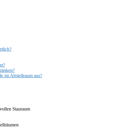
rtlich?
et?
hränken?
de im Abstellraum aus?
tvollen Stauraum
tellräumen